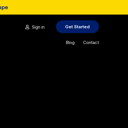
cape
Get Started
Sign in
Blog
Contact