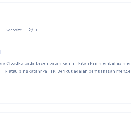
Website
0
l
 para Cloudku pada kesempatan kali ini kita akan membahas meng
 FTP atau singkatannya FTP. Berikut adalah pembahasan mengena