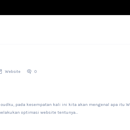
Website
0
loudku, pada kesempatan kali ini kita akan mengenal apa itu We
melakukan optimasi website tentunya...