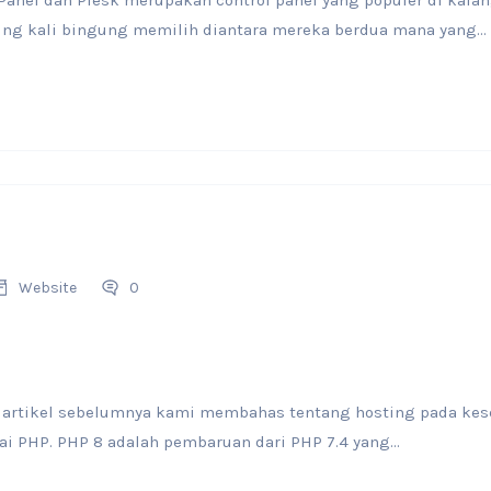
Panel dan Plesk merupakan control panel yang populer di kala
ing kali bingung memilih diantara mereka berdua mana yang...
Website
0
a artikel sebelumnya kami membahas tentang hosting pada kese
PHP. PHP 8 adalah pembaruan dari PHP 7.4 yang...