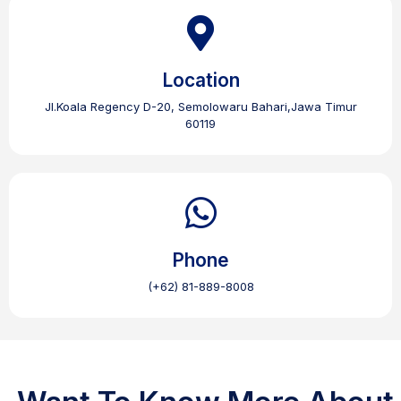
Location
Jl.Koala Regency D-20, Semolowaru Bahari,Jawa Timur
60119
Phone
(+62) 81-889-8008