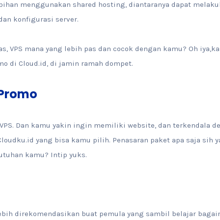
bihan menggunakan shared hosting, diantaranya dapat melaku
an konfigurasi server.
atas, VPS mana yang lebih pas dan cocok dengan kamu? Oh iya,ka
o di Cloud.id, di jamin ramah dompet.
 Promo
VPS. Dan kamu yakin ingin memiliki website, dan terkendala de
loudku.id yang bisa kamu pilih. Penasaran paket apa saja sih y
utuhan kamu? Intip yuks.
lebih direkomendasikan buat pemula yang sambil belajar baga