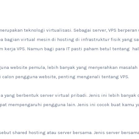
) merupakan teknologi virtualisasi. Sebagai server, VPS berper
a bagian virtual mesin di hosting di infrastruktur fisik yang 
kerja VPS. Namun bagi para IT pasti paham betul tentang hal 
guna website pemula, lebih banyak yang menyerahkan masalah 
 calon pengguna website, penting mengenali tentang VPS.
ada yang berbentuk server virtual pribadi. Jenis ini lebih banya
apat mempengaruhi pengguna lain. Jenis ini cocok buat kamu 
ebut shared hosting atau server bersama. Jenis server bersam