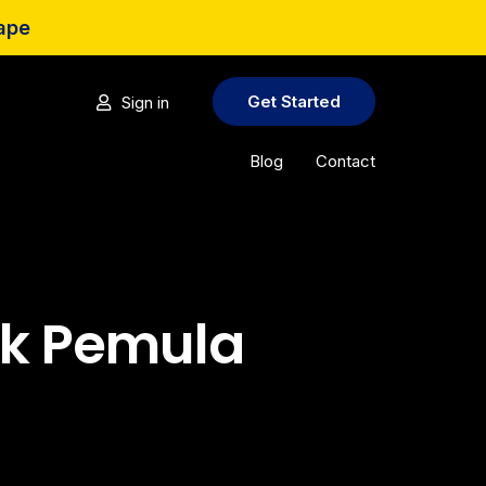
cape
Get Started
Sign in
Blog
Contact
uk Pemula