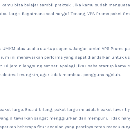
 kamu bisa belajar sambil praktek. Jika kamu sudah menguasai
tau large. Bagaimana soal harga? Tenang, VPS Promo paket Sm
UMKM atau usaha startup sejenis. Jangan ambil VPS Promo pake
ium ini menawarkan performa yang dapat diandalkan untuk us
ot. Di jamin langsung sat set. Apalagi jika usaha startup kamu 
aksimal mungkin, agar tidak membuat pengguna ngeluh.
aket large. Bisa dibilang, paket large ini adalah paket favorit 
yang ditawarkan sangat menggiurkan dan mempuni. Tidak hanya 
patkan beberapa fitur andalan yang pastinya tetap mendukun