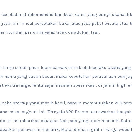
h cocok dan direkomendasikan buat kamu yang punya usaha dibi
asa lain, misal percetakan buku, atau jasa paket wisata atau b
ena fitur dan performa yang tidak diragukan lagi.
a large sudah pasti lebih banyak dilirik oleh pelaku usaha yan
n nama yang sudah besar, maka kebutuhan perusahaan pun juga 
 ekstra large. Tentu saja masalah spesifikasi, di jamin high-e
aha startup yang masih kecil, namun membutuhkan VPS server
o extra large ini loh. Ternyata VPS Promo menawarkan banya
te ini memberikan edukasi. Nah, ada yang lebih menarik. Seti
dapatkan penawaran menarik. Mulai domain gratis, harga websi