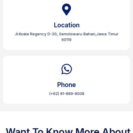
Location
Jl.Koala Regency D-20, Semolowaru Bahari,Jawa Timur
60119
Phone
(+62) 81-889-8008
Want To Know More About