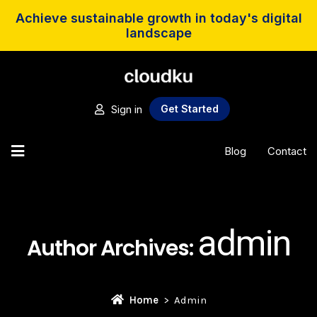
Achieve sustainable growth in today's digital
landscape
Sign in
Get Started
Blog
Contact
admin
Author Archives:
Home
Admin