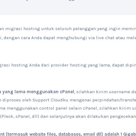
n migrasi hosting untuk seluruh pelanggan yang ingin memin
i, dengan cara Anda dapat menghubungi via live chat atau mel
asi hosting Anda dari provider hosting yang lama, dapat dipi
da yang lama menggunakan cPanel
, silahkan kirim username d
an diproses oleh Support Cloudku mengenai perpindahan/transf
ama menggunakan control panel selain cPanel, silahkan kirim
a (Plesk, sPanel, dll) dan selanjutnya akan dilakukan pengeceka
t (termasuk website files, databases, email dll) adalah 1 Giga