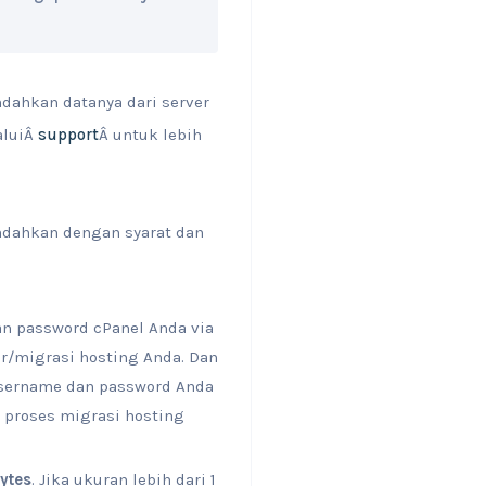
dahkan datanya dari server
aluiÂ
support
Â untuk lebih
ndahkan dengan syarat dan
an password cPanel Anda via
er/migrasi hosting Anda. Dan
 username dan password Anda
n proses migrasi hosting
bytes
. Jika ukuran lebih dari 1