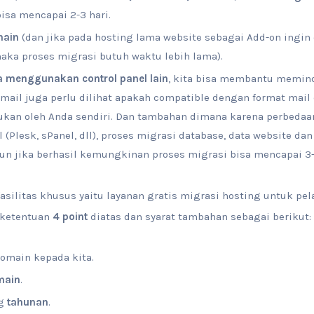
isa mencapai 2-3 hari.
main
(dan jika pada hosting lama website sebagai Add-on ingi
aka proses migrasi butuh waktu lebih lama).
a menggunakan control panel lain
, kita bisa membantu meminda
mail juga perlu dilihat apakah compatible dengan format mail 
kukan oleh Anda sendiri. Dan tambahan dimana karena perbedaa
 (Plesk, sPanel, dll), proses migrasi database, data website d
pun jika berhasil kemungkinan proses migrasi bisa mencapai 3-5
silitas khusus yaitu layanan gratis migrasi hosting untuk pe
 ketentuan
4 point
diatas dan syarat tambahan sebagai berikut:
Domain kepada kita.
main
.
ng
tahunan
.