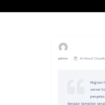
admin
All About Cloudk
Migrasi 
server h
penyeles
dengan tampilan yang