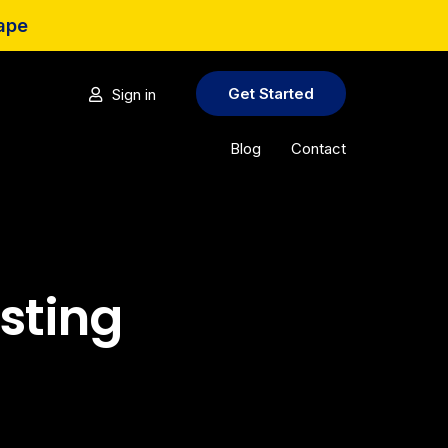
cape
Get Started
Sign in
Blog
Contact
sting