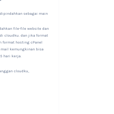
n dipindahkan sebagai main
hkan file-file website dan
di cloudku. dan jika format
n format hosting cPanel
an mail kemungkinan bisa
 hari kerja.
langgan cloudku,