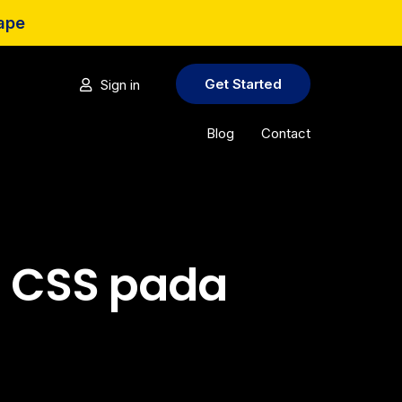
cape
Get Started
Sign in
Blog
Contact
u CSS pada