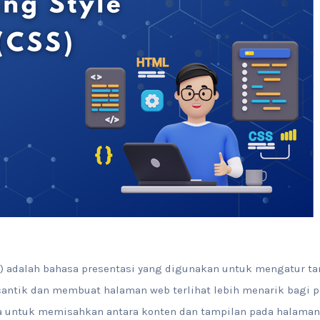
S) adalah bahasa presentasi yang digunakan untuk mengatur t
ntik dan membuat halaman web terlihat lebih menarik bagi p
untuk memisahkan antara konten dan tampilan pada halaman