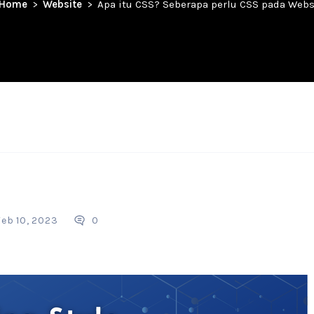
Home
Website
Apa itu CSS? Seberapa perlu CSS pada Webs
Feb 10, 2023
0