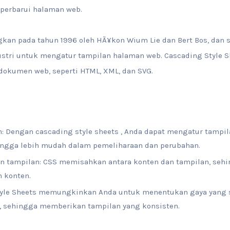
erbarui halaman web.
an pada tahun 1996 oleh HÃ¥kon Wium Lie dan Bert Bos, dan se
ustri untuk mengatur tampilan halaman web. Cascading Style S
 dokumen web, seperti HTML, XML, dan SVG.
 Dengan cascading style sheets , Anda dapat mengatur tampi
hingga lebih mudah dalam pemeliharaan dan perubahan.
an tampilan: CSS memisahkan antara konten dan tampilan, se
 konten.
Style Sheets memungkinkan Anda untuk menentukan gaya yang
, sehingga memberikan tampilan yang konsisten.