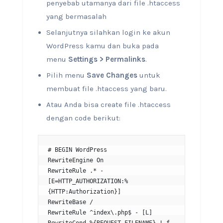
penyebab utamanya dari file .htaccess
yang bermasalah
Selanjutnya silahkan login ke akun
WordPress kamu dan buka pada
menu
Settings
>
Permalinks
.
Pilih menu
Save Changes
untuk
membuat file .htaccess yang baru.
Atau Anda bisa create file .htaccess
dengan code berikut:
# BEGIN WordPress

RewriteEngine On

RewriteRule .* - 
[E=HTTP_AUTHORIZATION:%
{HTTP:Authorization}]

RewriteBase /

RewriteRule ^index\.php$ - [L]
